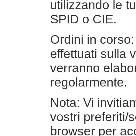
utilizzando le t
SPID o CIE.
Ordini in corso: 
effettuati sulla
verranno elabor
regolarmente.
Nota: Vi inviti
vostri preferiti/
browser per ac