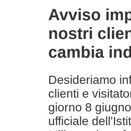
Avviso imp
nostri clien
cambia ind
Desideriamo info
clienti e visitat
giorno 8 giugno 
ufficiale dell'Is