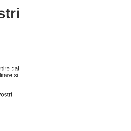
tri
rtire dal
itare si
vostri