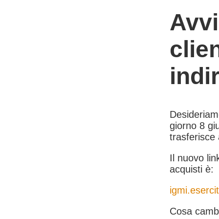
Avvi
clie
indi
Desideriamo 
giorno 8 giu
trasferisce
Il nuovo lin
acquisti è:
igmi.esercit
Cosa cambi