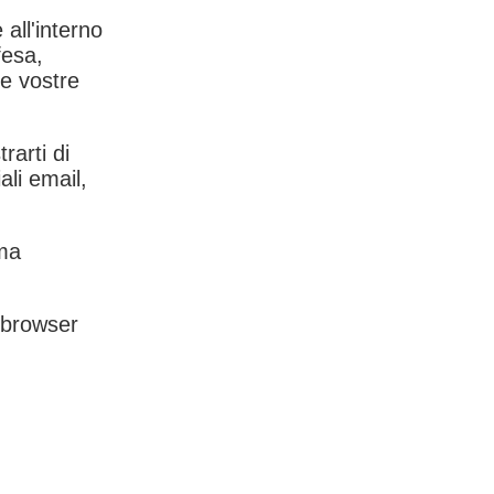
 all'interno
fesa,
le vostre
rarti di
ali email,
rma
l browser