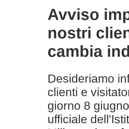
Avviso imp
nostri clien
cambia ind
Desideriamo info
clienti e visitat
giorno 8 giugno 
ufficiale dell'Is