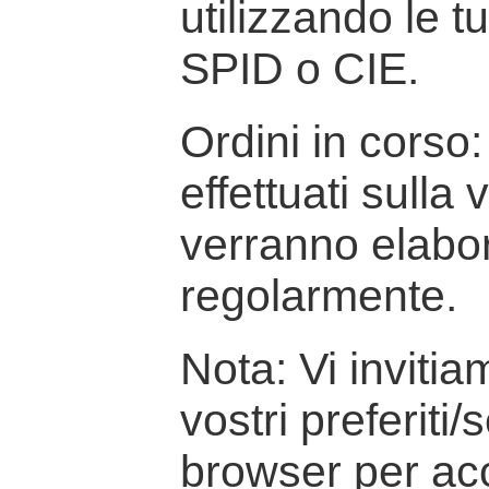
utilizzando le t
SPID o CIE.
Ordini in corso: 
effettuati sulla
verranno elabor
regolarmente.
Nota: Vi inviti
vostri preferiti/
browser per ac