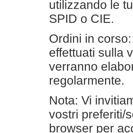
utilizzando le t
SPID o CIE.
Ordini in corso: 
effettuati sulla
verranno elabor
regolarmente.
Nota: Vi inviti
vostri preferiti/
browser per ac