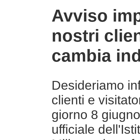
Avviso imp
nostri clien
cambia ind
Desideriamo info
clienti e visitat
giorno 8 giugno 
ufficiale dell'Is