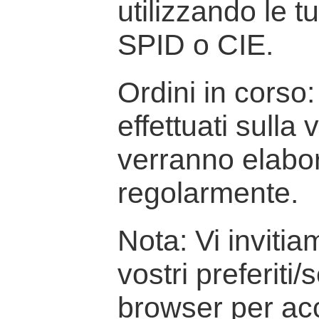
utilizzando le t
SPID o CIE.
Ordini in corso: 
effettuati sulla
verranno elabor
regolarmente.
Nota: Vi inviti
vostri preferiti/
browser per ac