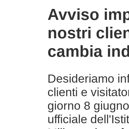
Avviso imp
nostri clien
cambia ind
Desideriamo info
clienti e visitat
giorno 8 giugno 
ufficiale dell'Is