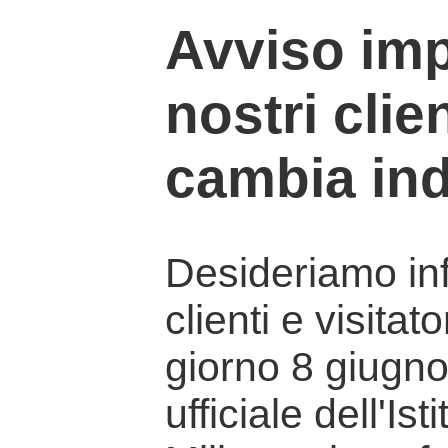
Avviso imp
nostri clien
cambia ind
Desideriamo info
clienti e visitat
giorno 8 giugno 
ufficiale dell'Is