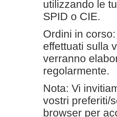
utilizzando le t
SPID o CIE.
Ordini in corso: 
effettuati sulla
verranno elabor
regolarmente.
Nota: Vi inviti
vostri preferiti/
browser per ac