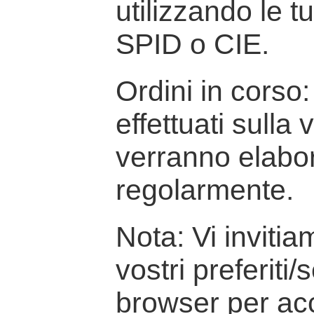
utilizzando le t
SPID o CIE.
Ordini in corso: 
effettuati sulla
verranno elabor
regolarmente.
Nota: Vi inviti
vostri preferiti/
browser per ac