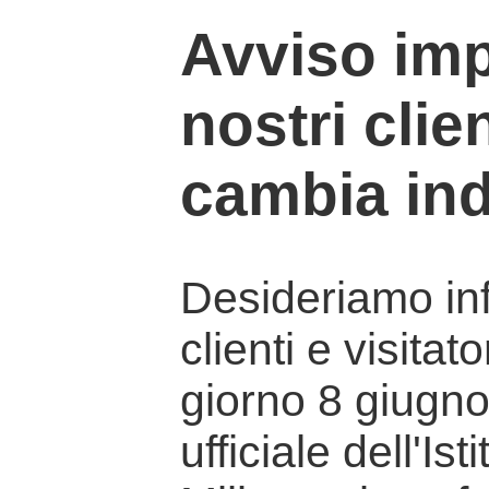
Avviso imp
nostri clien
cambia ind
Desideriamo info
clienti e visitat
giorno 8 giugno 
ufficiale dell'Is