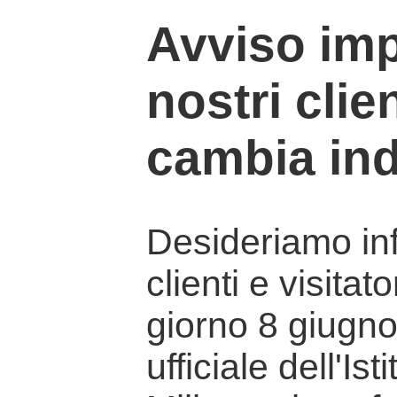
Avviso imp
nostri clien
cambia ind
Desideriamo info
clienti e visitat
giorno 8 giugno 
ufficiale dell'Is