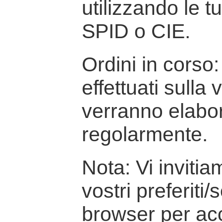
utilizzando le t
SPID o CIE.
Ordini in corso: 
effettuati sulla
verranno elabor
regolarmente.
Nota: Vi inviti
vostri preferiti/
browser per ac