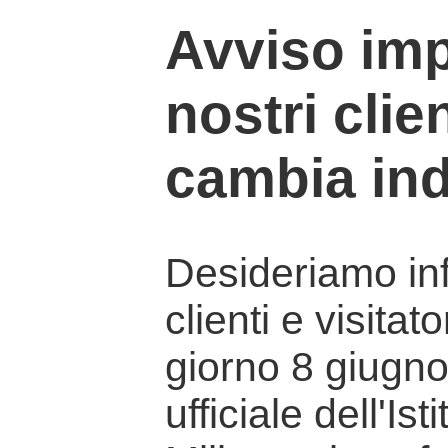
Avviso imp
nostri clien
cambia ind
Desideriamo info
clienti e visitat
giorno 8 giugno 
ufficiale dell'Is