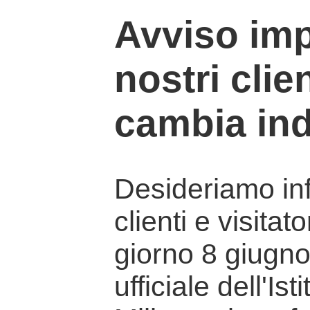
Avviso imp
nostri clien
cambia ind
Desideriamo info
clienti e visitat
giorno 8 giugno 
ufficiale dell'Is