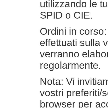
utilizzando le t
SPID o CIE.
Ordini in corso: 
effettuati sulla
verranno elabor
regolarmente.
Nota: Vi inviti
vostri preferiti/
browser per ac