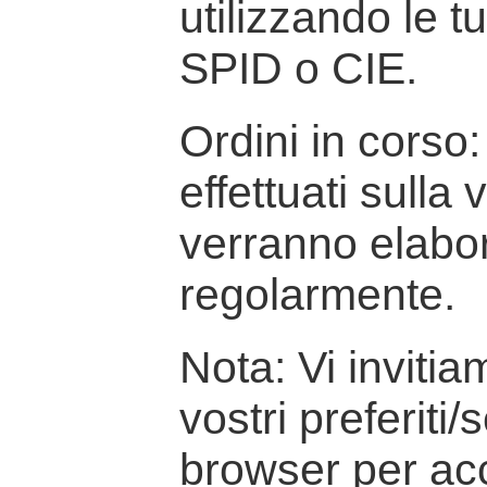
utilizzando le t
SPID o CIE.
Ordini in corso: 
effettuati sulla
verranno elabor
regolarmente.
Nota: Vi inviti
vostri preferiti/
browser per ac