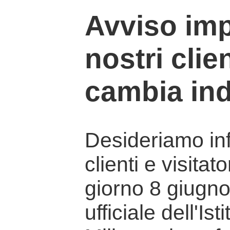
Avviso imp
nostri clien
cambia ind
Desideriamo info
clienti e visitat
giorno 8 giugno 
ufficiale dell'Is