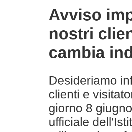
Avviso imp
nostri clien
cambia ind
Desideriamo info
clienti e visitat
giorno 8 giugno 
ufficiale dell'Is