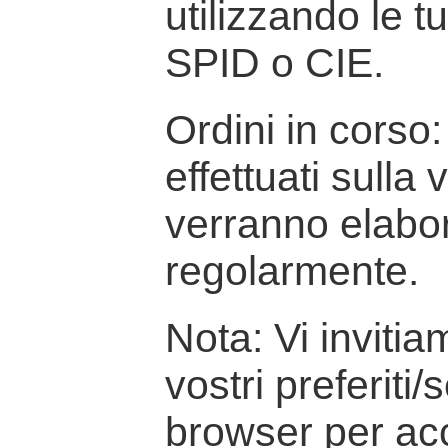
utilizzando le t
SPID o CIE.
Ordini in corso: 
effettuati sulla
verranno elabor
regolarmente.
Nota: Vi inviti
vostri preferiti/
browser per ac