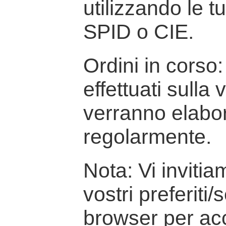
utilizzando le t
SPID o CIE.
Ordini in corso: 
effettuati sulla
verranno elabor
regolarmente.
Nota: Vi inviti
vostri preferiti/
browser per ac