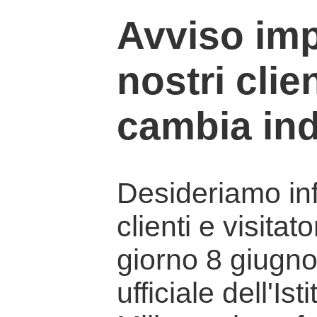
Avviso imp
nostri clien
cambia ind
Desideriamo info
clienti e visitat
giorno 8 giugno 
ufficiale dell'Is