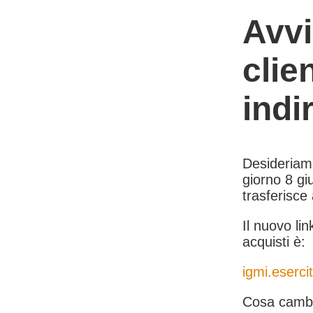
Avvi
clie
indi
Desideriamo 
giorno 8 giu
trasferisce
Il nuovo lin
acquisti è:
igmi.esercit
Cosa cambi