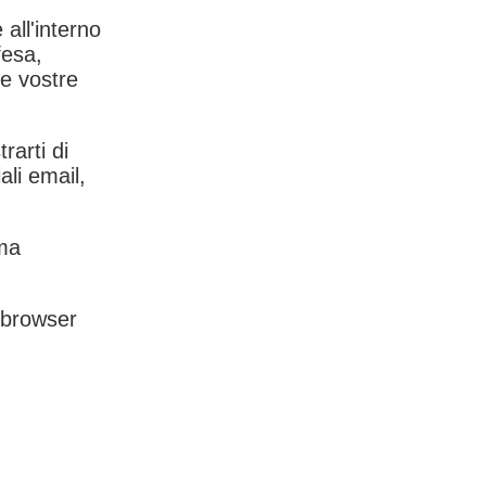
 all'interno
fesa,
le vostre
rarti di
ali email,
rma
l browser