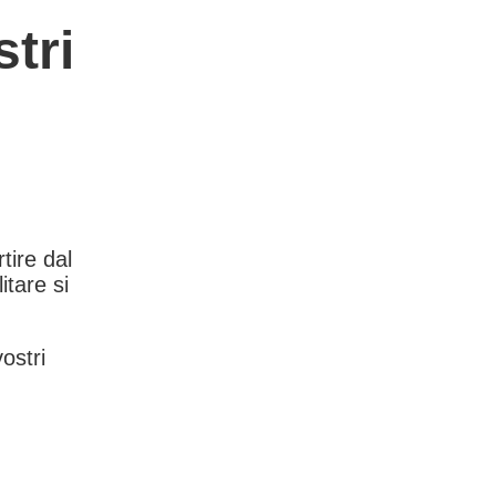
tri
rtire dal
itare si
vostri