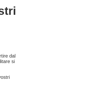
tri
rtire dal
itare si
vostri