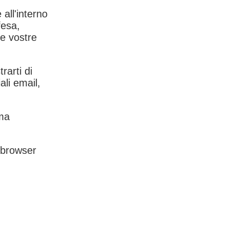
 all'interno
fesa,
le vostre
rarti di
ali email,
rma
l browser