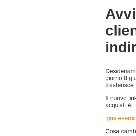
Avvi
clie
indi
Desideriamo 
giorno 8 giu
trasferisce
Il nuovo lin
acquisti è:
igmi.esercit
Cosa cambi