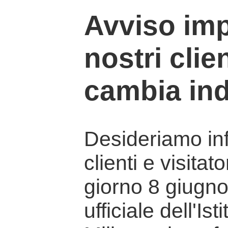
Avviso imp
nostri clien
cambia ind
Desideriamo info
clienti e visitat
giorno 8 giugno 
ufficiale dell'Is