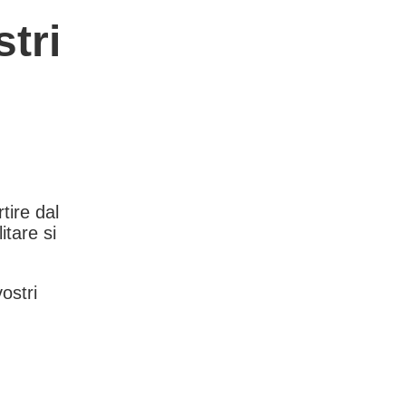
tri
rtire dal
itare si
vostri