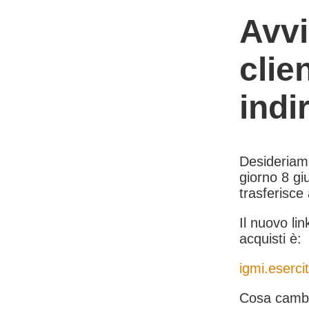
Avvi
clie
indi
Desideriamo 
giorno 8 giu
trasferisce
Il nuovo lin
acquisti è:
igmi.esercit
Cosa cambi