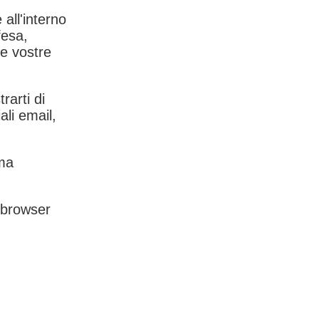
 all'interno
fesa,
le vostre
rarti di
ali email,
rma
l browser