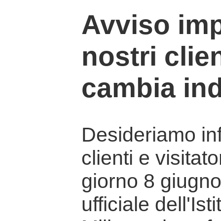
Avviso imp
nostri clien
cambia ind
Desideriamo info
clienti e visitat
giorno 8 giugno 
ufficiale dell'Is