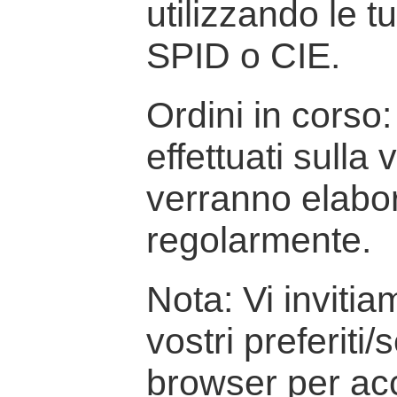
utilizzando le t
SPID o CIE.
Ordini in corso: 
effettuati sulla
verranno elabor
regolarmente.
Nota: Vi inviti
vostri preferiti/
browser per ac