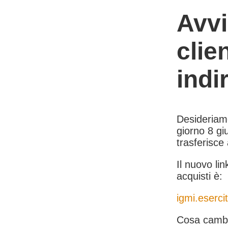
Avvi
clie
indi
Desideriamo 
giorno 8 giu
trasferisce
Il nuovo lin
acquisti è:
igmi.esercit
Cosa cambi