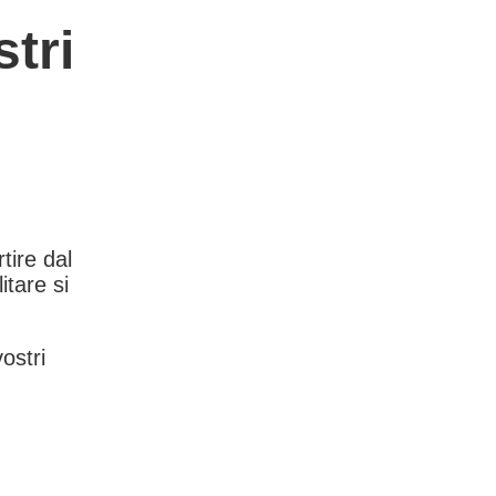
tri
rtire dal
itare si
vostri