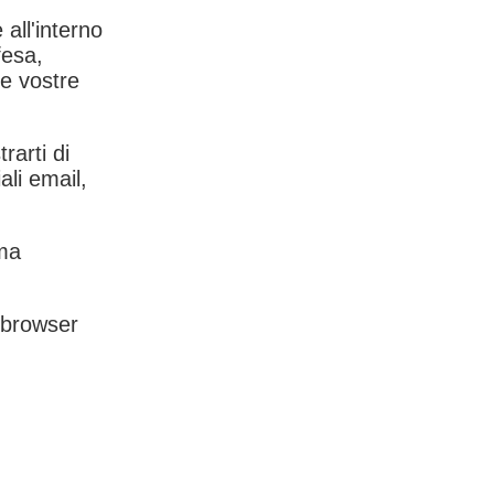
 all'interno
fesa,
le vostre
rarti di
ali email,
rma
l browser