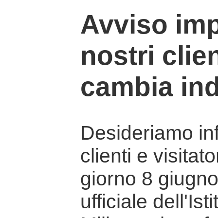
Avviso imp
nostri clien
cambia ind
Desideriamo info
clienti e visitat
giorno 8 giugno 
ufficiale dell'Is