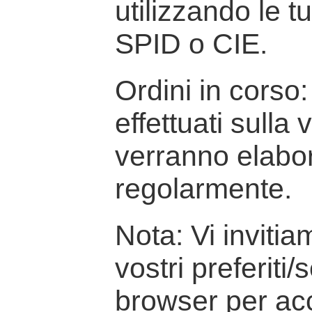
utilizzando le t
SPID o CIE.
Ordini in corso: 
effettuati sulla
verranno elabor
regolarmente.
Nota: Vi inviti
vostri preferiti/
browser per ac