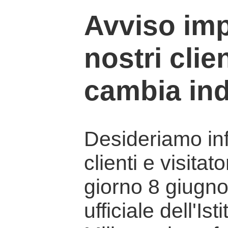
Avviso imp
nostri clien
cambia ind
Desideriamo info
clienti e visitat
giorno 8 giugno 
ufficiale dell'Is