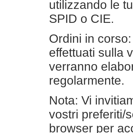
utilizzando le t
SPID o CIE.
Ordini in corso: 
effettuati sulla
verranno elabor
regolarmente.
Nota: Vi inviti
vostri preferiti/
browser per ac