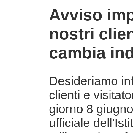
Avviso imp
nostri clien
cambia ind
Desideriamo info
clienti e visitat
giorno 8 giugno 
ufficiale dell'Is