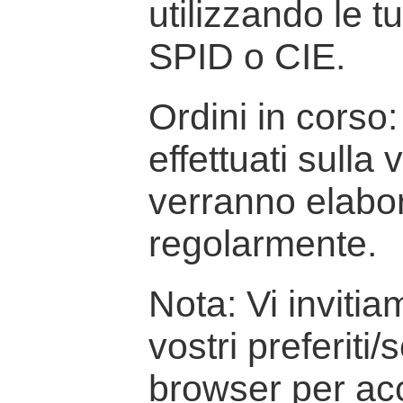
utilizzando le t
SPID o CIE.
Ordini in corso: 
effettuati sulla
verranno elabor
regolarmente.
Nota: Vi inviti
vostri preferiti/
browser per ac