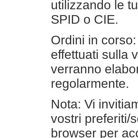
utilizzando le t
SPID o CIE.
Ordini in corso: 
effettuati sulla
verranno elabor
regolarmente.
Nota: Vi inviti
vostri preferiti/
browser per ac