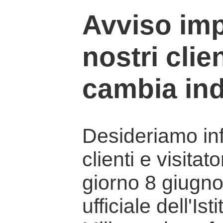
Avviso imp
nostri clien
cambia ind
Desideriamo info
clienti e visitat
giorno 8 giugno 
ufficiale dell'Is