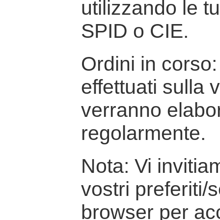
utilizzando le t
SPID o CIE.
Ordini in corso: 
effettuati sulla
verranno elabor
regolarmente.
Nota: Vi inviti
vostri preferiti/
browser per ac