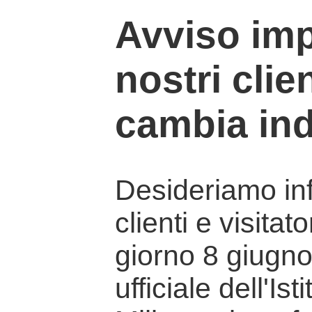
Avviso imp
nostri clien
cambia ind
Desideriamo info
clienti e visitat
giorno 8 giugno 
ufficiale dell'Is