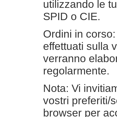
utilizzando le t
SPID o CIE.
Ordini in corso: 
effettuati sulla
verranno elabor
regolarmente.
Nota: Vi inviti
vostri preferiti/
browser per ac