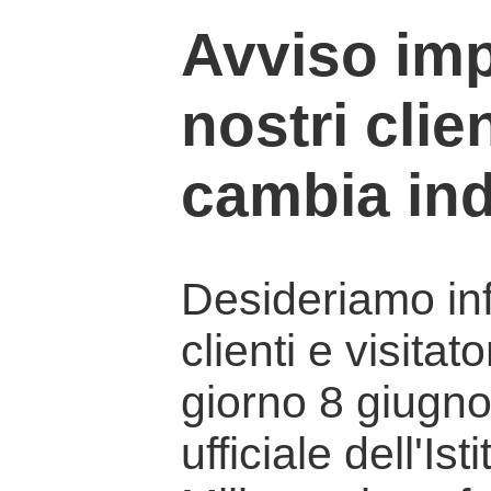
Avviso imp
nostri clien
cambia ind
Desideriamo info
clienti e visitat
giorno 8 giugno 
ufficiale dell'Is