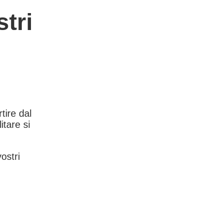
tri
rtire dal
itare si
vostri