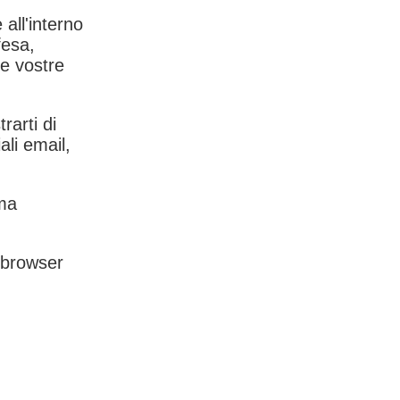
 all'interno
fesa,
le vostre
rarti di
ali email,
rma
l browser