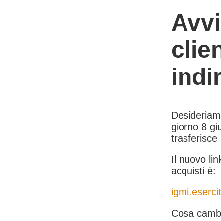
Avvi
clie
indi
Desideriamo 
giorno 8 giu
trasferisce
Il nuovo lin
acquisti è:
igmi.esercit
Cosa cambi