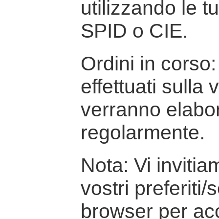
utilizzando le t
SPID o CIE.
Ordini in corso: 
effettuati sulla
verranno elabor
regolarmente.
Nota: Vi inviti
vostri preferiti/
browser per ac