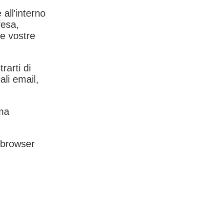
 all'interno
fesa,
le vostre
rarti di
ali email,
rma
l browser