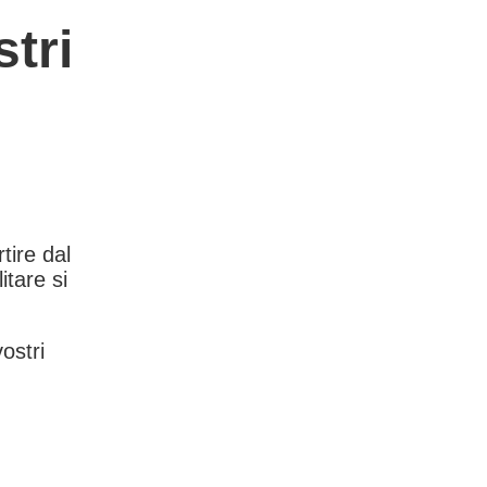
tri
rtire dal
itare si
vostri