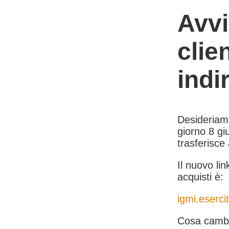
Avvi
clie
indi
Desideriamo 
giorno 8 giu
trasferisce
Il nuovo lin
acquisti è:
igmi.esercit
Cosa cambi