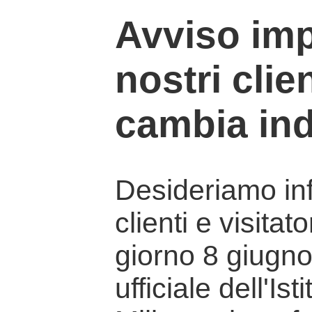
Avviso imp
nostri clien
cambia ind
Desideriamo info
clienti e visitat
giorno 8 giugno 
ufficiale dell'Is