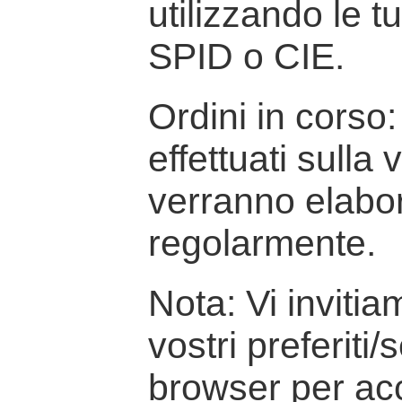
utilizzando le t
SPID o CIE.
Ordini in corso: 
effettuati sulla
verranno elabor
regolarmente.
Nota: Vi inviti
vostri preferiti/
browser per ac