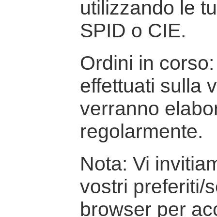
utilizzando le t
SPID o CIE.
Ordini in corso: 
effettuati sulla
verranno elabor
regolarmente.
Nota: Vi inviti
vostri preferiti/
browser per ac