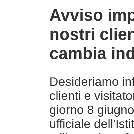
Avviso imp
nostri clien
cambia ind
Desideriamo info
clienti e visitat
giorno 8 giugno 
ufficiale dell'Is