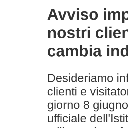
Avviso imp
nostri clien
cambia ind
Desideriamo info
clienti e visitat
giorno 8 giugno 
ufficiale dell'Is