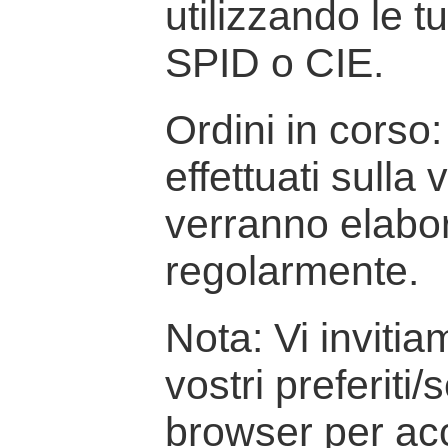
utilizzando le t
SPID o CIE.
Ordini in corso: 
effettuati sulla
verranno elabor
regolarmente.
Nota: Vi inviti
vostri preferiti/
browser per ac