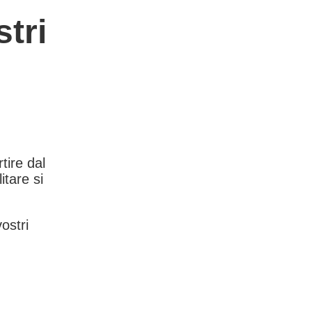
tri
rtire dal
itare si
vostri