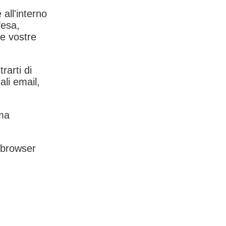
 all'interno
fesa,
le vostre
rarti di
ali email,
rma
l browser