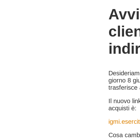
Avvi
clie
indi
Desideriamo 
giorno 8 giu
trasferisce
Il nuovo lin
acquisti è:
igmi.esercit
Cosa cambi