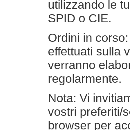
utilizzando le t
SPID o CIE.
Ordini in corso: 
effettuati sulla
verranno elabor
regolarmente.
Nota: Vi inviti
vostri preferiti/
browser per ac