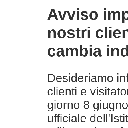
Avviso imp
nostri clien
cambia ind
Desideriamo info
clienti e visitat
giorno 8 giugno 
ufficiale dell'Is