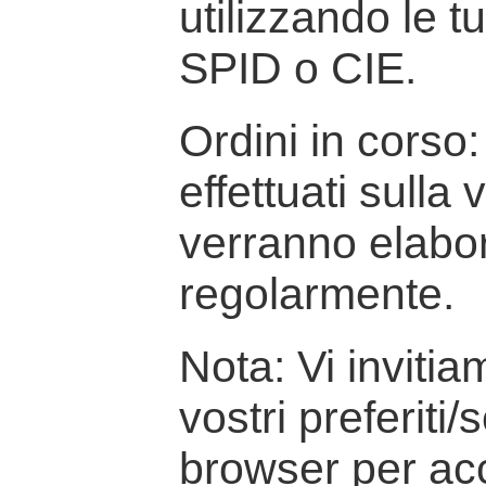
utilizzando le t
SPID o CIE.
Ordini in corso: 
effettuati sulla
verranno elabor
regolarmente.
Nota: Vi inviti
vostri preferiti/
browser per ac