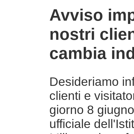
Avviso imp
nostri clien
cambia ind
Desideriamo info
clienti e visitat
giorno 8 giugno 
ufficiale dell'Is