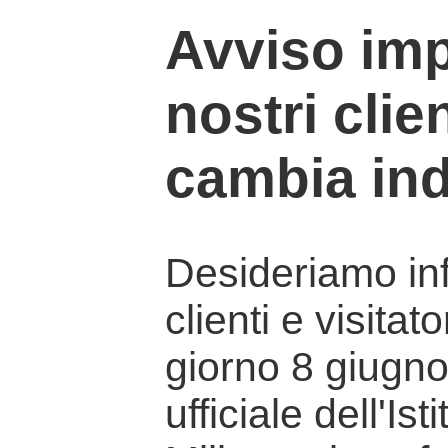
Avviso imp
nostri clien
cambia ind
Desideriamo info
clienti e visitat
giorno 8 giugno 
ufficiale dell'Is