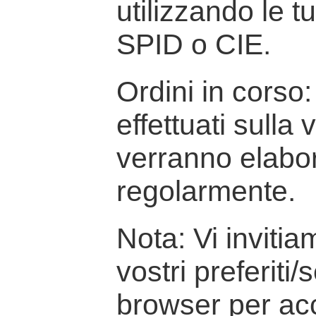
utilizzando le t
SPID o CIE.
Ordini in corso: 
effettuati sulla
verranno elabor
regolarmente.
Nota: Vi inviti
vostri preferiti/
browser per ac