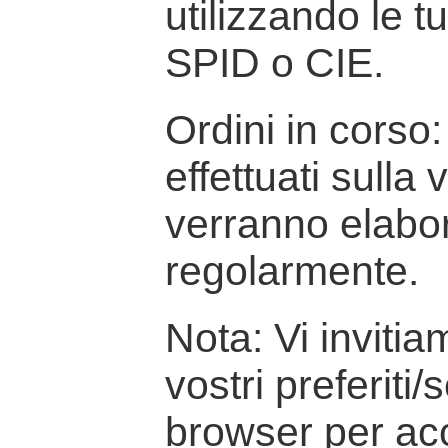
utilizzando le t
SPID o CIE.
Ordini in corso: 
effettuati sulla
verranno elabor
regolarmente.
Nota: Vi inviti
vostri preferiti/
browser per ac