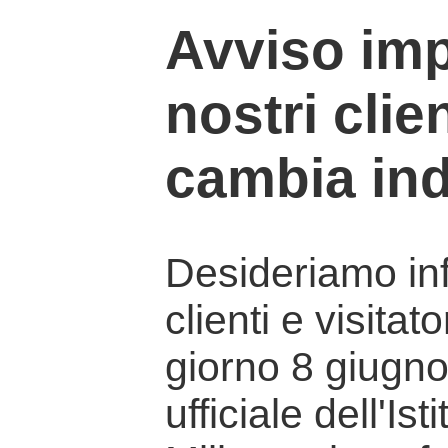
Avviso imp
nostri clien
cambia ind
Desideriamo info
clienti e visitat
giorno 8 giugno 
ufficiale dell'Is