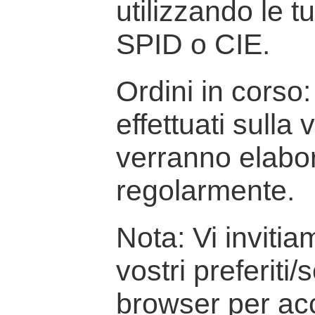
utilizzando le t
SPID o CIE.
Ordini in corso: 
effettuati sulla
verranno elabor
regolarmente.
Nota: Vi inviti
vostri preferiti/
browser per ac