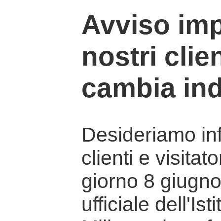
Avviso imp
nostri clien
cambia ind
Desideriamo info
clienti e visitat
giorno 8 giugno 
ufficiale dell'Is