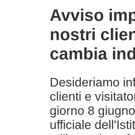
Avviso imp
nostri clien
cambia ind
Desideriamo info
clienti e visitat
giorno 8 giugno 
ufficiale dell'Is