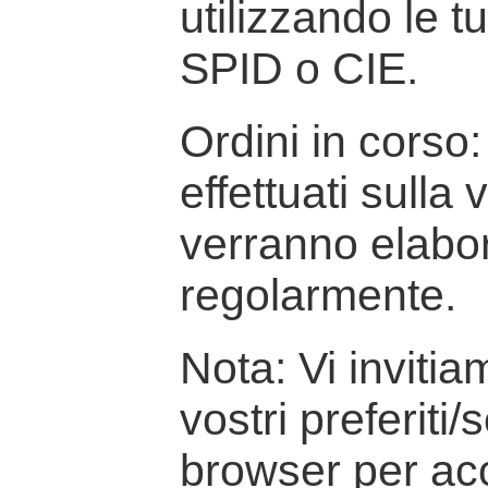
utilizzando le t
SPID o CIE.
Ordini in corso: 
effettuati sulla
verranno elabor
regolarmente.
Nota: Vi inviti
vostri preferiti/
browser per ac