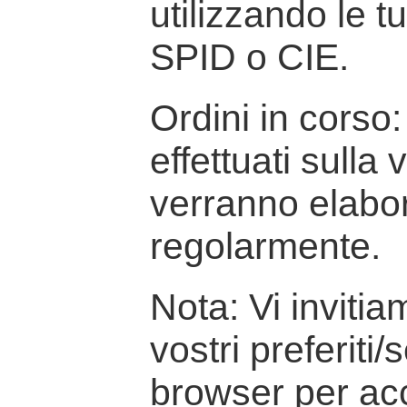
utilizzando le t
SPID o CIE.
Ordini in corso: 
effettuati sulla
verranno elabor
regolarmente.
Nota: Vi inviti
vostri preferiti/
browser per ac