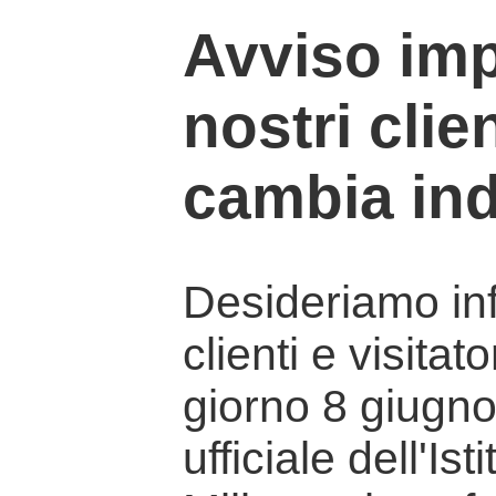
Avviso imp
nostri clien
cambia ind
Desideriamo info
clienti e visitat
giorno 8 giugno 
ufficiale dell'Is