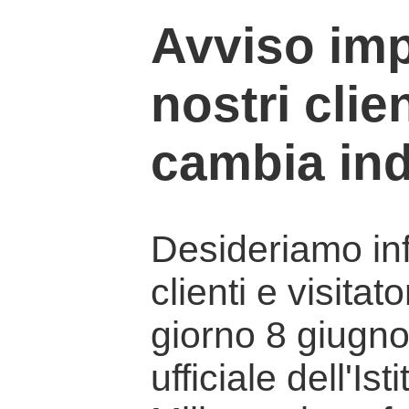
Avviso imp
nostri clien
cambia ind
Desideriamo info
clienti e visitat
giorno 8 giugno 
ufficiale dell'Is