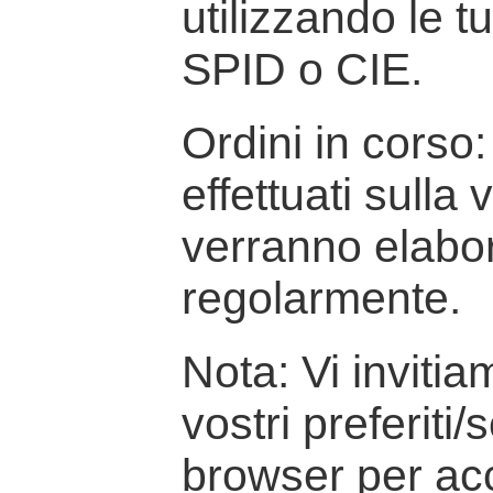
utilizzando le t
SPID o CIE.
Ordini in corso: 
effettuati sulla
verranno elabor
regolarmente.
Nota: Vi inviti
vostri preferiti/
browser per ac