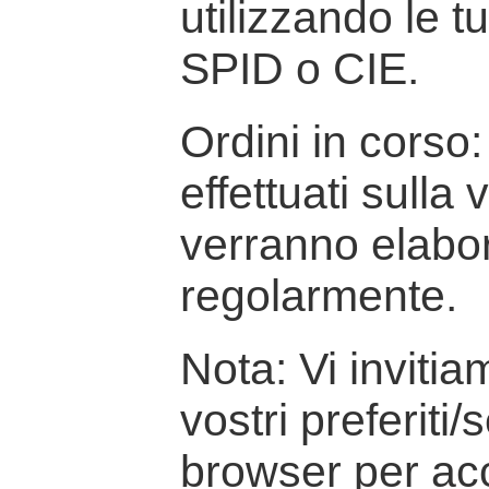
utilizzando le t
SPID o CIE.
Ordini in corso: 
effettuati sulla
verranno elabor
regolarmente.
Nota: Vi inviti
vostri preferiti/
browser per ac