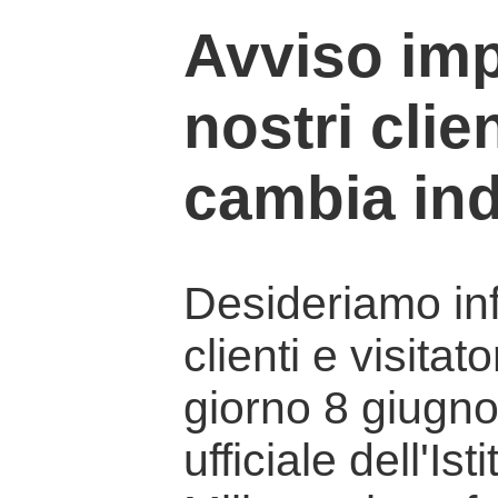
Avviso imp
nostri clien
cambia ind
Desideriamo info
clienti e visitat
giorno 8 giugno 
ufficiale dell'Is