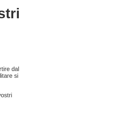
tri
rtire dal
itare si
vostri