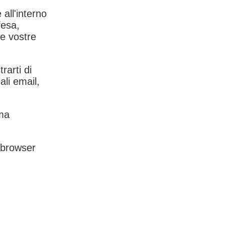
 all'interno
fesa,
le vostre
rarti di
ali email,
rma
l browser