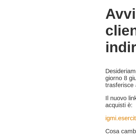
Avvi
clie
indi
Desideriamo 
giorno 8 giu
trasferisce
Il nuovo lin
acquisti è:
igmi.esercit
Cosa cambi