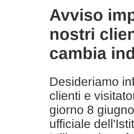
Avviso imp
nostri clien
cambia ind
Desideriamo info
clienti e visitat
giorno 8 giugno 
ufficiale dell'Is