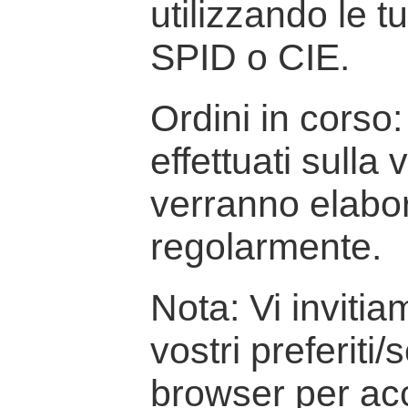
utilizzando le t
SPID o CIE.
Ordini in corso: 
effettuati sulla
verranno elabor
regolarmente.
Nota: Vi inviti
vostri preferiti/
browser per ac