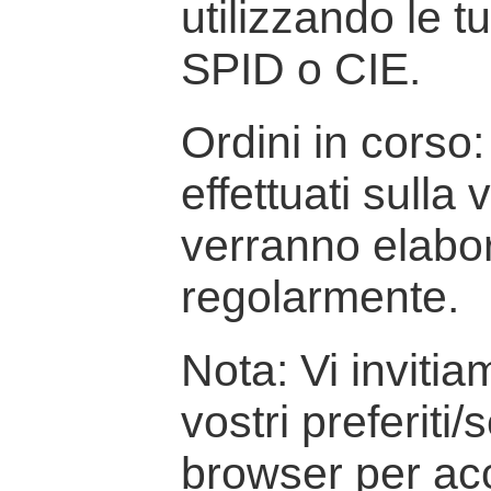
utilizzando le t
SPID o CIE.
Ordini in corso: 
effettuati sulla
verranno elabor
regolarmente.
Nota: Vi inviti
vostri preferiti/
browser per ac