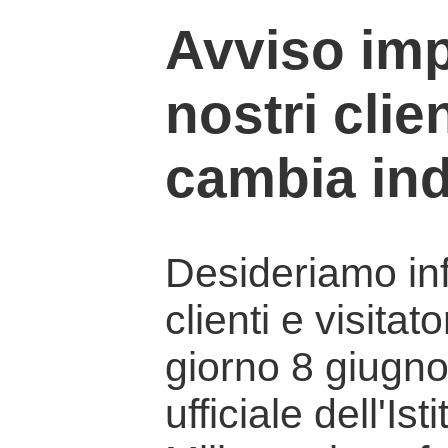
Avviso imp
nostri clien
cambia ind
Desideriamo info
clienti e visitat
giorno 8 giugno 
ufficiale dell'Is