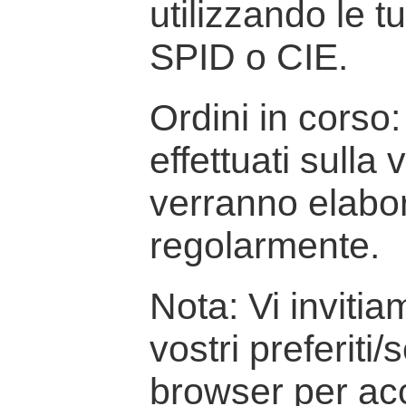
utilizzando le t
SPID o CIE.
Ordini in corso: 
effettuati sulla
verranno elabor
regolarmente.
Nota: Vi inviti
vostri preferiti/
browser per ac