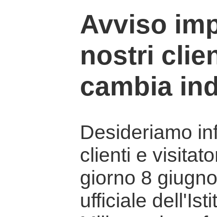
Avviso imp
nostri clien
cambia ind
Desideriamo info
clienti e visitat
giorno 8 giugno 
ufficiale dell'Is