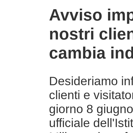
Avviso imp
nostri clien
cambia ind
Desideriamo info
clienti e visitat
giorno 8 giugno 
ufficiale dell'Is