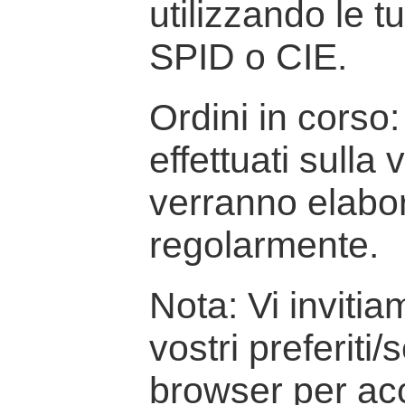
utilizzando le t
SPID o CIE.
Ordini in corso: 
effettuati sulla
verranno elabor
regolarmente.
Nota: Vi inviti
vostri preferiti/
browser per ac