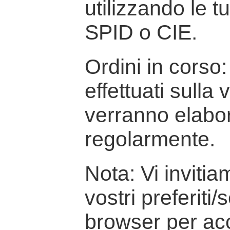
utilizzando le t
SPID o CIE.
Ordini in corso: 
effettuati sulla
verranno elabor
regolarmente.
Nota: Vi inviti
vostri preferiti/
browser per ac