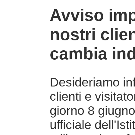
Avviso imp
nostri clien
cambia ind
Desideriamo info
clienti e visitat
giorno 8 giugno 
ufficiale dell'Is