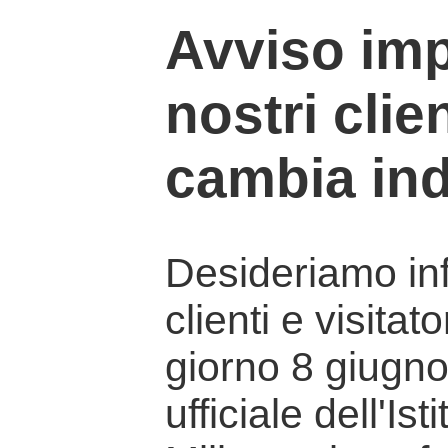
Avviso imp
nostri clien
cambia ind
Desideriamo info
clienti e visitat
giorno 8 giugno 
ufficiale dell'Is