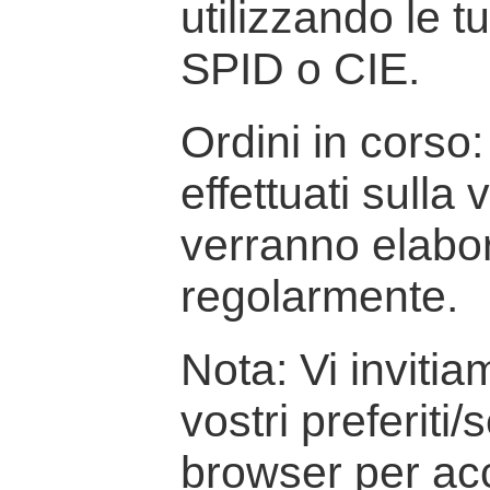
utilizzando le t
SPID o CIE.
Ordini in corso: 
effettuati sulla
verranno elabor
regolarmente.
Nota: Vi inviti
vostri preferiti/
browser per ac