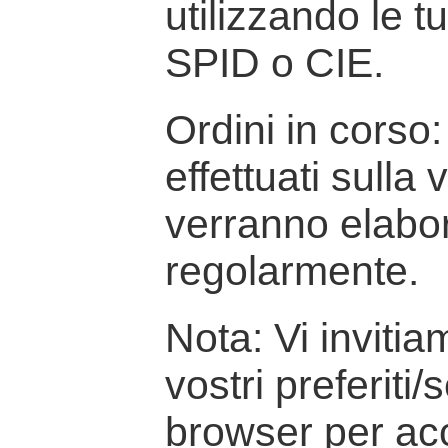
utilizzando le t
SPID o CIE.
Ordini in corso: 
effettuati sulla
verranno elabor
regolarmente.
Nota: Vi inviti
vostri preferiti/
browser per ac