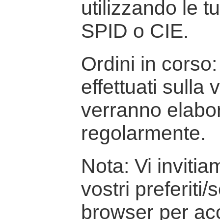
utilizzando le t
SPID o CIE.
Ordini in corso: 
effettuati sulla
verranno elabor
regolarmente.
Nota: Vi inviti
vostri preferiti/
browser per ac