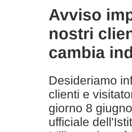
Avviso imp
nostri clien
cambia ind
Desideriamo info
clienti e visitat
giorno 8 giugno 
ufficiale dell'Is